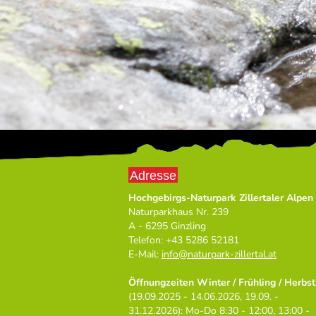
Adresse
Hochgebirgs-Naturpark Zillertaler Alpen
Naturparkhaus Nr. 239
A - 6295 Ginzling
Telefon: +43 5286 52181
E-Mail:
info
@
naturpark-zillertal.at
Öffnungzeiten Winter / Frühling / Herbst
(19.09.2025 - 14.06.2026, 19.09. -
31.12.2026): Mo-Do 8:30 - 12:00, 13:00 -