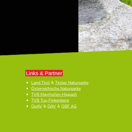
Links & Partner
Land Tirol
&
Tiroler Naturparke
Österreichische Naturparke
TVB Mayrhofen-Hippach
TVB Tux-Finkenberg
OeAV
&
DAV
&
OBF AG