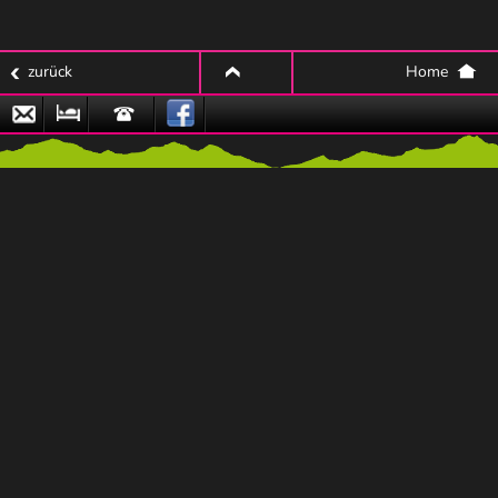
zurück
Home
top
Email
Zu
Hotline
den
Naturpark-
Partnerbetrieben