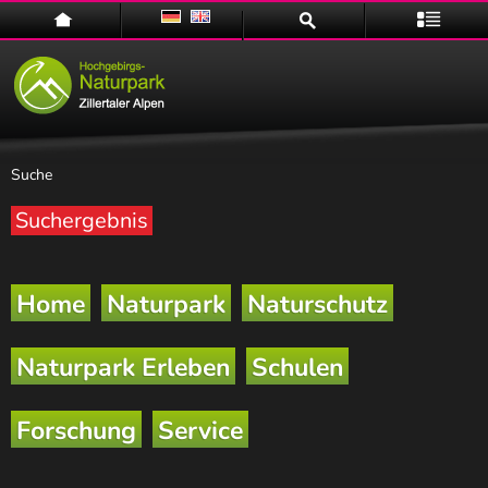
Home
Suche
Menü
Suche
Suchergebnis
Naturpark
Home
Naturpark
Naturschutz
Naturpark Erleben
Schulen
Forschung
Service