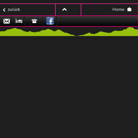
zurück
Home
top
Email
Zu
Hotline
den
Naturpark-
Partnerbetrieben