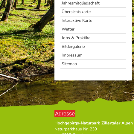
Jahresmitgliedschaft
Übersichtskarte
Interaktive Karte
Wetter
Jobs & Praktika
Bildergalerie
Impressum
Sitemap
Adresse
Hochgebirgs-Naturpark Zillertaler Alpen
Naturparkhaus Nr. 239