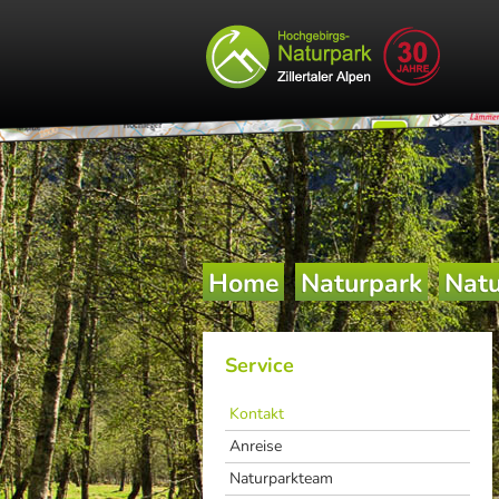
Home
Naturpark
Natu
Service
Kontakt
Anreise
Naturparkteam