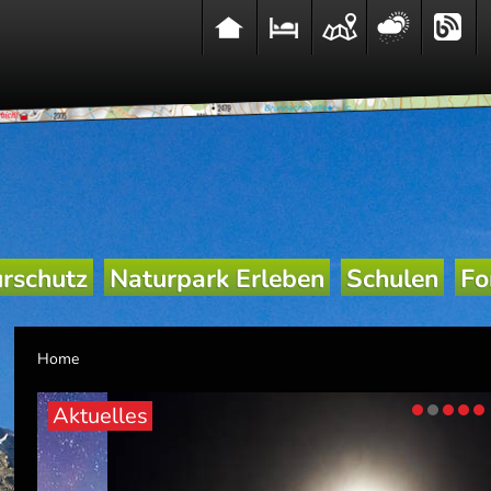
rschutz
Naturpark Erleben
Schulen
Fo
Home
Aktuelles
1
2
3
4
5