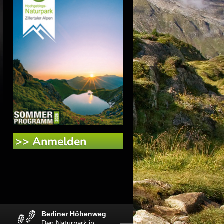
>> Anmelden
Berliner Höhenweg
Unterkünfte
“
Den Naturpark in
Übernachte in einem