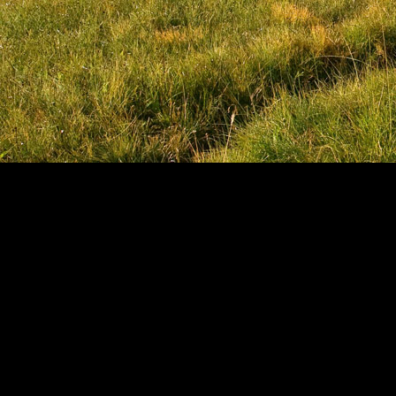
im Naturparkhaus.
sieben Tagen
durchqueren