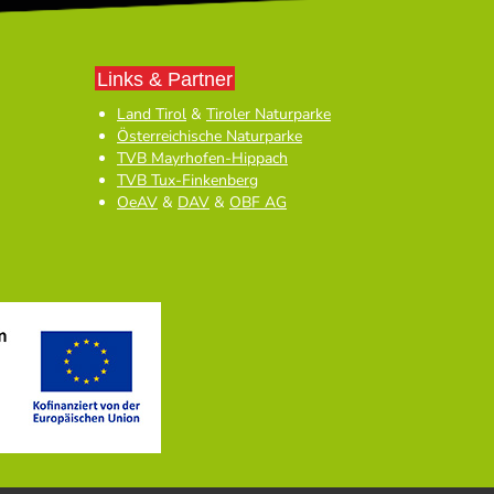
Links & Partner
Land Tirol
&
Tiroler Naturparke
Österreichische Naturparke
TVB Mayrhofen-Hippach
TVB Tux-Finkenberg
OeAV
&
DAV
&
OBF AG