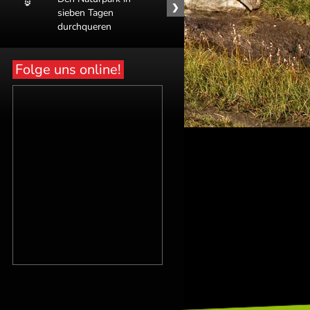
sieben Tagen
Naturpark-
durchqueren
Partnerbetrieb
Folge uns online!