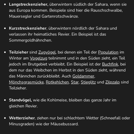
Langstreckenzieher,
überwintern südlich der Sahara, wenn sie
aus Europa kommen. Beispiele sind hier die Rauschschwalbe,
Mauersegler und Gartenrotschwänze.
Kurzstreckenzieher
, überwintern nördlich der Sahara und
verlassen ihr heimatliches Revier. Ein Beispiel ist das
Sommergoldhähnchen.
Teilzieher
sind
Zugvögel
, bei denen ein Teil der
Population
im
Winter am
Vogelzug
teilnimmt und in den Süden zieht, ein Teil
jedoch im Brutgebiet verbleibt. Ein Beispiel ist der
Buchfink
, bei
dem nur das Weibchen im Herbst in den Süden zieht, während
das Männchen zurückbleibt. Auch
Goldammer
,
Mönchsgrasmücke
,
Rotkehlchen
,
Star
,
Stieglitz
und
Zilpzalp
sind
Teilzieher.
Standvögel,
wie die Kohlmeise, bleiben das ganze Jahr im
gleichen Revier.
Wetterzieher
, ziehen nur bei schlechtem Wetter (Schneefall oder
Minusgraden) wie der Mäusebussard.