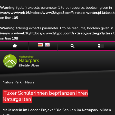
Warning
: fgets() expects parameter 1 to be resource, boolean given in
/var/www/web16/htdocs/www2/typo3conf/ext/seo_wetter/pi1/class.t
on line
105
Warning
: fclose() expects parameter 1 to be resource, boolean given in
/var/www/web16/htdocs/www2/typo3conf/ext/seo_wetter/pi1/class.t
on line
108
Home
Suche
Menü
Nature Park
» News
Tuxer SchülerInnen bepflanzen ihren
Naturgarten
Naturpark
Meilenstein im Leader Projekt "Die Schulen im Naturpark blühen