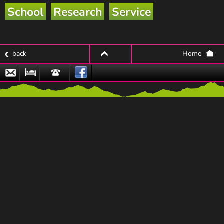
School
Research
Service
back
Home
top
Email
Nature
Hotline
Park
Partner
Businesses