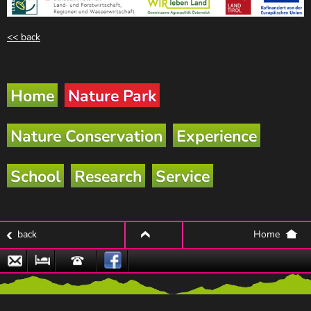
<< back
Home
Nature Park
Nature Conservation
Experience
School
Research
Service
back
Home
top
Email
Nature
Hotline
Park
Partner