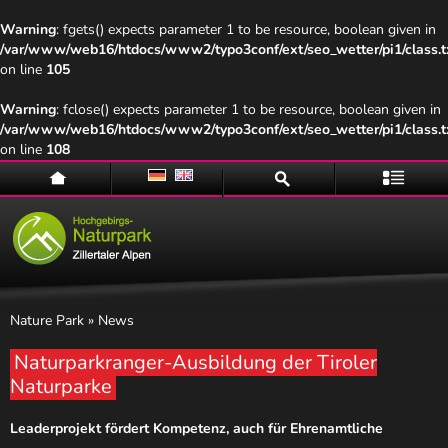
Warning
: fgets() expects parameter 1 to be resource, boolean given in
/var/www/web16/htdocs/www2/typo3conf/ext/seo_wetter/pi1/class.t
on line
105
Warning
: fclose() expects parameter 1 to be resource, boolean given in
/var/www/web16/htdocs/www2/typo3conf/ext/seo_wetter/pi1/class.t
on line
108
Home
Suche
Menü
Nature Park
» News
Naturparkranger-Ausbildung der Tiroler
Naturparke
Naturpark
Leaderprojekt fördert Kompetenz, auch für Ehrenamtliche