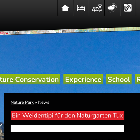
var/www/web16/htdocs/www2/typo3conf/ext/seo_wetter/pi1/class.tx
/var/www/web16/htdocs/www2/typo3conf/ext/seo_wetter/pi1/class.t
ture Conservation
Experience
School
Nature Park
» News
Ein Weidentipi für den Naturgarten Tux
Leader-Projekt "Die Schulen im Naturpark blühen auf"