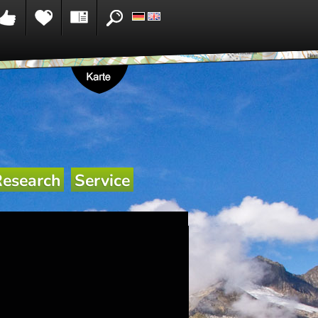
_seowetter_pi1.php
on line
105
x_seowetter_pi1.php
on line
108
Research
Service