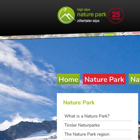
Warning
: fgets() expects parameter 1 to be resource, boolean given in
/
Warning
: fclose() expects parameter 1 to be resource, boolean given in
Home
Nature Park
Na
Nature Park
What is a Nature Park?
Tiroler Naturparke
The Nature Park region