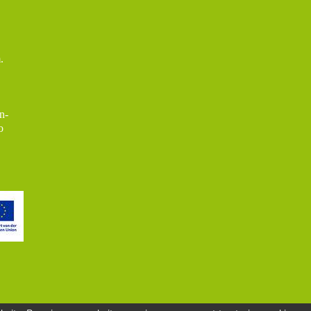
.
n-
o