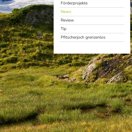
Förderprojekte
News
Review
Tip
Pfitscherjoch grenzenlos