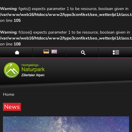
Warning
: fgets() expects parameter 1 to be resource, boolean given in
/var/www/web16/htdocs/www2/typo3conf/ext/seo_wetter/pi1/class.t
on line
105
Warning
: fclose() expects parameter 1 to be resource, boolean given in
/var/www/web16/htdocs/www2/typo3conf/ext/seo_wetter/pi1/class.t
on line
108
Home
Suche
Menü
Home
News
Naturpark