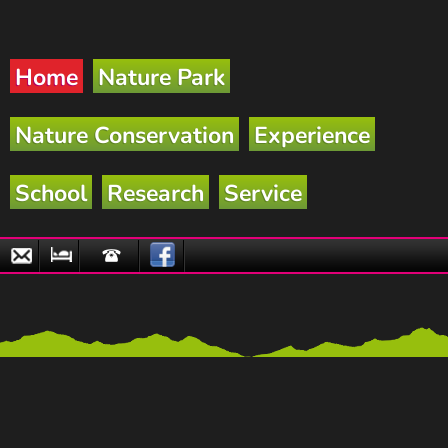
Home
Nature Park
Nature Conservation
Experience
School
Research
Service
Email
Nature
Hotline
Park
Partner
Businesses