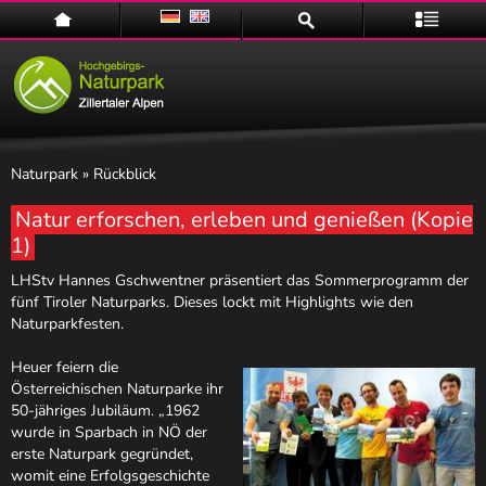
Home
Suche
Menü
Naturpark
» Rückblick
Natur erforschen, erleben und genießen (Kopie
1)
Naturpark
LHStv Hannes Gschwentner präsentiert das Sommerprogramm der
fünf Tiroler Naturparks. Dieses lockt mit Highlights wie den
Naturparkfesten.
Heuer feiern die
Österreichischen Naturparke ihr
50-jähriges Jubiläum. „1962
wurde in Sparbach in NÖ der
erste Naturpark gegründet,
womit eine Erfolgsgeschichte