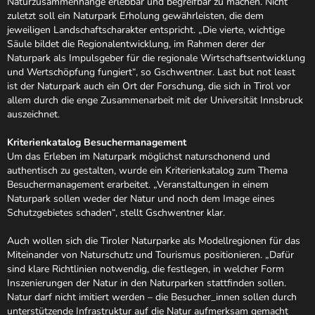
Naturzusammenhänge erlebbar und begreifbar zu machen. Nicht
zuletzt soll ein Naturpark Erholung gewährleisten, die dem
jeweiligen Landschaftscharakter entspricht. „Die vierte, wichtige
Säule bildet die Regionalentwicklung, im Rahmen derer der
Naturpark als Impulsgeber für die regionale Wirtschaftsentwicklung
und Wertschöpfung fungiert“, so Gschwentner. Last but not least
ist der Naturpark auch ein Ort der Forschung, die sich in Tirol vor
allem durch die enge Zusammenarbeit mit der Universität Innsbruck
auszeichnet.
Kriterienkatalog Besuchermanagement
Um das Erleben im Naturpark möglichst naturschonend und
authentisch zu gestalten, wurde ein Kriterienkatalog zum Thema
Besuchermanagement erarbeitet. „Veranstaltungen in einem
Naturpark sollen weder der Natur und noch dem Image eines
Schutzgebietes schaden“, stellt Gschwentner klar.
Auch wollen sich die Tiroler Naturparke als Modellregionen für das
Miteinander von Naturschutz und Tourismus positionieren. „Dafür
sind klare Richtlinien notwendig, die festlegen, in welcher Form
Inszenierungen der Natur in den Naturparken stattfinden sollen.
Natur darf nicht imitiert werden – die Besucher_innen sollen durch
unterstützende Infrastruktur auf die Natur aufmerksam gemacht