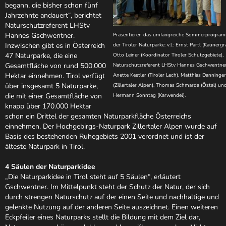
begann, die bisher schon fünf
Jahrzehnte andauert“, berichtet
Naturschutzreferent LHStv
Hannes Gschwentner.
Präsentieren das umfangreiche Sommerprogra
Inzwischen gibt es in Österreich
der Tiroler Naturparke: v.l.: Ernst Partl (Kaunergr
47 Naturparke, die eine
Otto Leiner (Koordinator Tiroler Schutzgebiete),
Gesamtfläche von rund 500.000
Naturschutzreferent LHStv Hannes Gschwentner
Hektar einnehmen. Tirol verfügt
Anette Kestler (Tiroler Lech), Matthias Danninger
über insgesamt 5 Naturparke,
(Zillertaler Alpen), Thomas Schmarda (Öztal) un
die mit einer Gesamtfläche von
Hermann Sonntag (Karwendel).
knapp über 170.000 Hektar
schon ein Drittel der gesamten Naturparkfläche Österreichs
einnehmen. Der Hochgebirgs-Naturpark Zillertaler Alpen wurde auf
Basis des bestehenden Ruhegebiets 2001 verordnet und ist der
älteste Naturpark in Tirol.
4 Säulen der Naturparkidee
„Die Naturparkidee in Tirol steht auf 5 Säulen“, erläutert
Gschwentner. Im Mittelpunkt steht der Schutz der Natur, der sich
durch strengen Naturschutz auf der einen Seite und nachhaltige und
gelenkte Nutzung auf der anderen Seite auszeichnet. Einen weiteren
Eckpfeiler eines Naturparks stellt die Bildung mit dem Ziel dar,