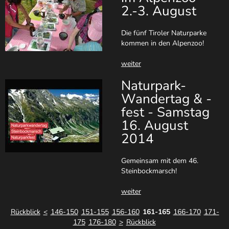
2.-3. August
Die fünf Tiroler Naturparke
kommen in den Alpenzoo!
weiter
Naturpark-
Wandertag & -
fest - Samstag
16. August
2014
Gemeinsam mit dem 46.
Steinbockmarsch!
weiter
Rückblick
<
146-150
151-155
156-160
161-165
166-170
171-
175
176-180
>
Rückblick