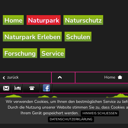
Home
Naturpark
Naturschutz
Naturpark Erleben
Schulen
Forschung
Service
zurück
Home
top
Email
Zu
Hotline
Wir verwenden Cookies, um Ihnen den bestmöglichen Service zu lief
den
Durch die Nutzung unserer Website stimmen Sie zu, dass Cookies a
Naturpark-
Ihrem Gerät gespeichert werden.
HINWEIS SCHLIESSEN
Partnerbetrieben
DATENSCHUTZERKLÄRUNG