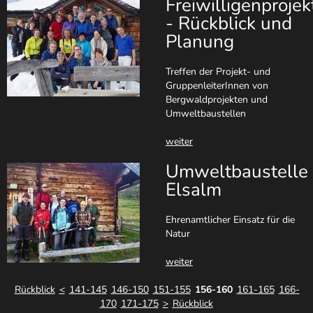
Freiwilligenprojek
- Rückblick und
Planung
Treffen der Projekt- und
GruppenleiterInnen von
Bergwaldprojekten und
Umweltbaustellen
weiter
Umweltbaustelle
Elsalm
Ehrenamtlicher Einsatz für die
Natur
weiter
Rückblick
<
141-145
146-150
151-155
156-160
161-165
166-
170
171-175
>
Rückblick